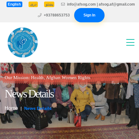
English
دری
پښتو
info@afsog.com | afsog.af@gmail.com
+93788653753
Sign In
Our Mission: Health, Afghan Women Rights
News Details
Home
News Details